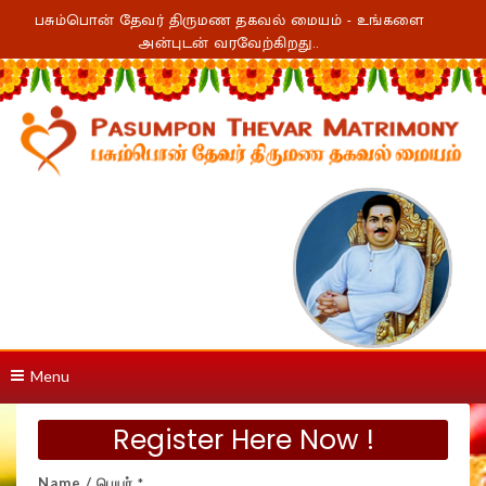
பசும்பொன் தேவர் திருமண தகவல் மையம் - உங்களை
அன்புடன் வரவேற்கிறது..
Menu
Register Here Now !
Name / பெயர்
*