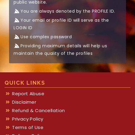
public website.
You are always denoted by the PROFILE ID.
Your email or profile ID will serve as the
LOGIN ID
Use complex password
Providing maximum details will help us
maintain the quality of the profiles
QUICK LINKS
Report Abuse
Disclaimer
Refund & Cancellation
Privacy Policy
Terms of Use